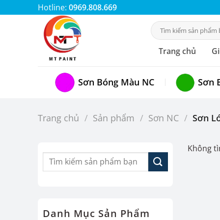
Chuyển
Hotline:
0969.808.669
đến
Tìm
nội
kiếm:
dung
Trang chủ
Gi
Sơn Bóng Màu NC
Sơn 
Trang chủ
/
Sản phẩm
/
Sơn NC
/
Sơn L
Không tì
Danh Mục Sản Phẩm