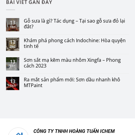
BÀI VIẾT GẦN ĐÂY
Gỗ sưa là gì? Tác dụng – Tại sao gỗ sưa đỏ lại
13
đắt?
Th1
Khám phá phong cách Indochine: Hòa quyện
13
tinh tế
Th1
Sơn sắt mạ kẽm màu nhôm Xingfa – Phong
13
cách 2023
Th1
Ra mắt sản phẩm mới: Sơn dầu nhanh khô
13
MTPaint
Th1
CÔNG TY TNHH HOÀNG TUẤN ICHEM